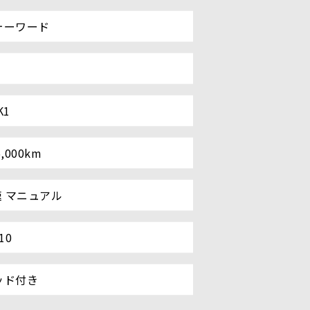
ォーワード
K1
6,000km
速 マニュアル
10
ッド付き