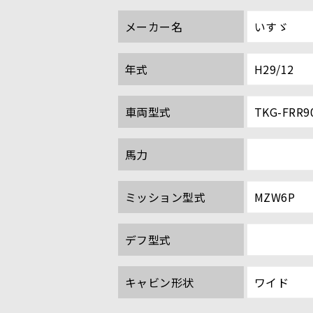
メーカー名
いすゞ
年式
H29/12
車両型式
TKG-FRR9
馬力
ミッション型式
MZW6P
デフ型式
キャビン形状
ワイド