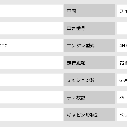
車両
フ
車台番号
0T2
エンジン型式
4H
走行距離
72
ミッション数
6 
デフ枚数
39-
キャビン形状2
ベ