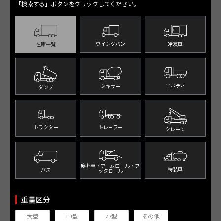
「検索する」ボタンをクリックしてください。
ウイングバン
冷凍車
在庫一覧
平ボディ
ミキサー
ダンプ
トレーラー
トラクター
クレーン
塵芥車・アームロール・
フ
特装車
バス
ックロール
重量区分
大型
中型
小型
その他