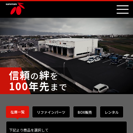
信頼
絆
の
を
100年先
まで
在庫一覧
リファインパーツ
BOX販売
レンタル
下記より商品を選択して