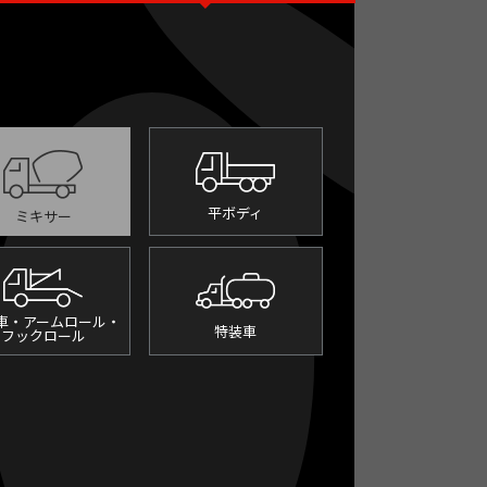
平ボディ
ミキサー
車・アームロール・
特装車
フックロール