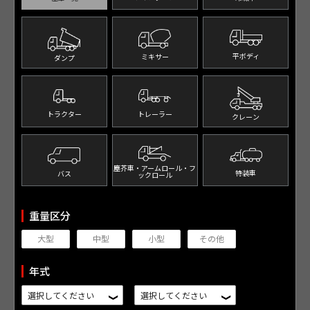
平ボディ
ミキサー
ダンプ
トレーラー
トラクター
クレーン
塵芥車・アームロール・
フ
特装車
バス
ックロール
重量区分
大型
中型
小型
その他
年式