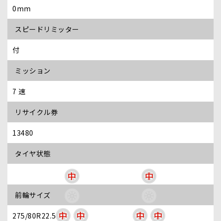
0mm
スピードリミッター
付
ミッション
7 速
リサイクル券
13480
タイヤ状態
中
中
前輪サイズ
中
中
中
中
275/80R22.5