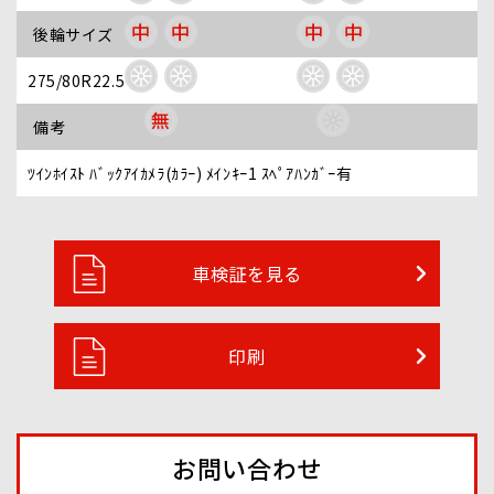
中
中
中
中
後輪サイズ
275/80R22.5
無
備考
ﾂｲﾝﾎｲｽﾄ ﾊﾞｯｸｱｲｶﾒﾗ(ｶﾗｰ) ﾒｲﾝｷｰ1 ｽﾍﾟｱﾊﾝｶﾞｰ有
車検証を見る
印刷
お問い合わせ