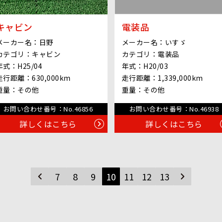
キャビン
電装品
メーカー名：
日野
メーカー名：
いすゞ
カテゴリ：
キャビン
カテゴリ：
電装品
年式：
H25/04
年式：
H20/03
走行距離：
630,000km
走行距離：
1,339,000km
重量：
その他
重量：
その他
お問い合わせ番号：
No.46856
お問い合わせ番号：
No.46938
詳しくはこちら
詳しくはこちら
7
8
9
10
11
12
13