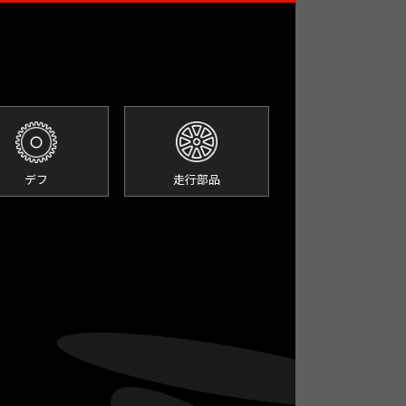
走行部品
デフ