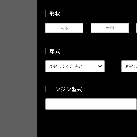
形状
大型
中型
年式
エンジン型式