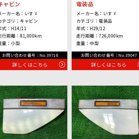
キャビン
電装品
メーカー名：
いすゞ
メーカー名：
いすゞ
カテゴリ：
キャビン
カテゴリ：
電装品
年式：
H14/11
年式：
H29/12
走行距離：
81,000km
走行距離：
726,000km
重量：
小型
重量：
中型
お問い合わせ番号：
No.39716
お問い合わせ番号：
No.39047
詳しくはこちら
詳しくはこちら